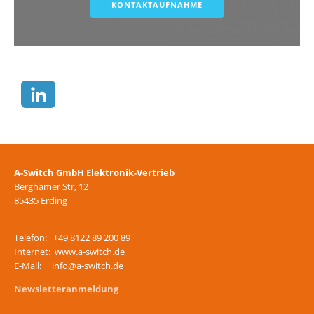
A-Switch GmbH Elektronik-Vertrieb
Berghamer Str, 12
85435 Erding
Telefon: +49 8122 89 200 89
Internet: www.a-switch.de
E-Mail: info@a-switch.de
Newsletteranmeldung