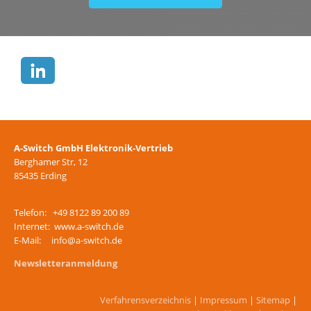
A-Switch GmbH Elektronik-Vertrieb
Berghamer Str, 12
85435 Erding
Telefon: +49 8122 89 200 89
Internet: www.a-switch.de
E-Mail: info@a-switch.de
Newsletteranmeldung
Verfahrensverzeichnis
|
Impressum
|
Sitemap
|